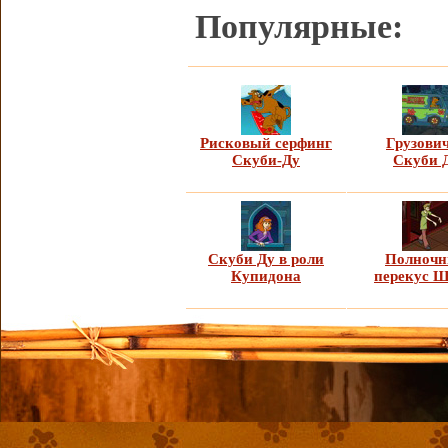
Популярные:
Рисковый серфинг
Грузови
Скуби-Ду
Скуби 
Скуби Ду в роли
Полноч
Купидона
перекус Ш