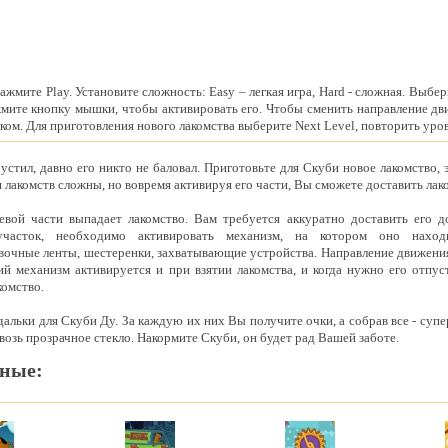
ажмите Play. Установите сложность: Easy – легкая игра, Hard - сложная. Выбе
мите кнопку мышки, чтобы активировать его. Чтобы сменить направление дв
ом. Для приготовления нового лакомства выберите Next Level, повторить уров
устил, давно его никто не баловал. Приготовьте для Скуби новое лакомство,
 лакомств сложны, но вовремя активируя его части, Вы сможете доставить лак
евой части выпадает лакомство. Вам требуется аккуратно доставить его д
часток, необходимо активировать механизм, на котором оно наход
очные ленты, шестеренки, захватывающие устройства. Направление движения
 механизм активируется и при взятии лакомства, и когда нужно его отпуст
омство.
альки для Скуби Ду. За каждую их них Вы получите очки, а собрав все - суп
возь прозрачное стекло. Накормите Скуби, он будет рад Вашей заботе.
ные: