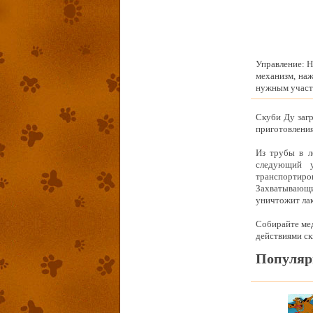
Управление: Н
механизм, наж
нужным участк
Скуби Ду загр
приготовления
Из трубы в л
следующий у
транспортиров
Захватывающий
уничтожит лак
Собирайте мед
действиями ск
Популяр